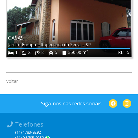
CASAS
Jardim Europa
–
Itapecerica da Serra
–
SP
REF 5
4
2
2
5
350.00 m²
Voltar
Siga-nos nas redes sociais
Telefones
(11) 4783-9292
(11) 9 5795-9353