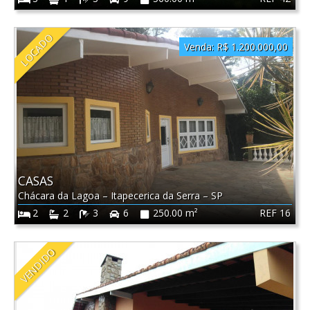
LOCADO
Venda:
R$ 1.200.000,00
CASAS
Chácara da Lagoa
–
Itapecerica da Serra
–
SP
REF 16
2
2
3
6
250.00 m²
VENDIDO