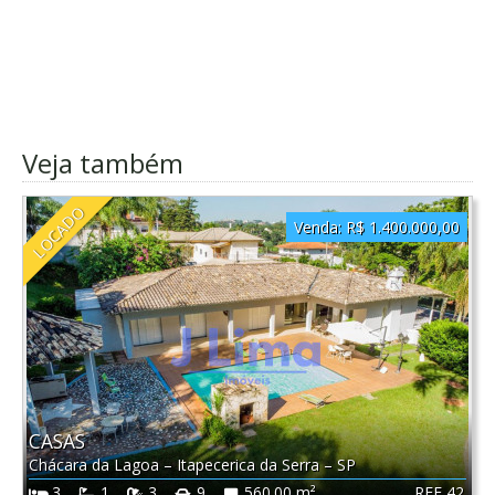
Veja também
LOCADO
Venda:
R$ 1.400.000,00
CASAS
Chácara da Lagoa
–
Itapecerica da Serra
–
SP
REF 42
3
1
3
9
560.00 m²