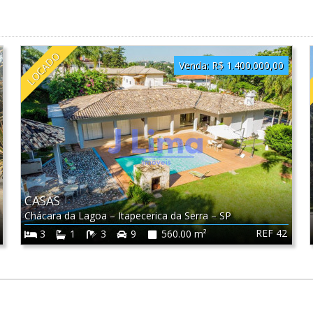
LOCADO
Venda:
R$ 1.400.000,00
CASAS
Chácara da Lagoa
–
Itapecerica da Serra
–
SP
REF 42
3
1
3
9
560.00 m²