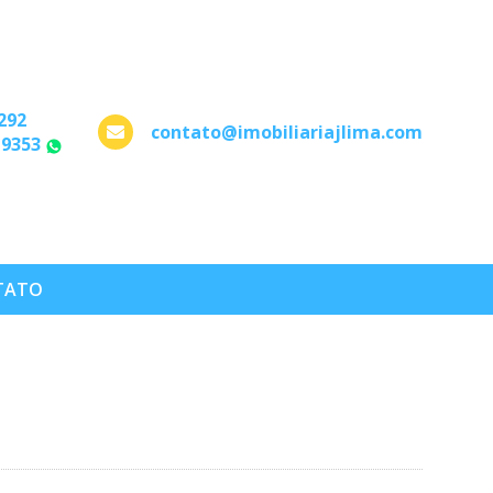
292
contato@imobiliariajlima.com
-9353
WhatsApp
TATO