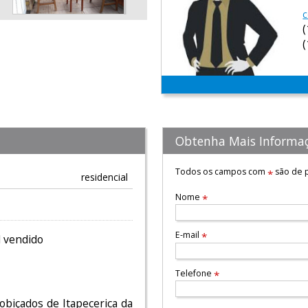
c
Obtenha Mais Informa
Todos os campos com
são de p
*
residencial
Nome
*
E-mail
*
l vendido
Telefone
*
biçados de Itapecerica da