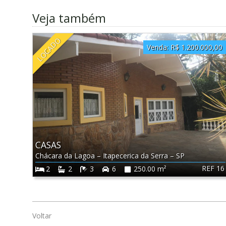
Veja também
LOCADO
Venda:
R$ 1.200.000,00
CASAS
Chácara da Lagoa
–
Itapecerica da Serra
–
SP
REF 16
2
2
3
6
250.00 m²
Voltar