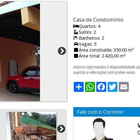
Casa de Condomínio
Quartos: 4
Suítes: 2
Banheiros: 2
Vagas: 5
Área construída: 350.00 m²
Área total: 2.420,00 m²
Valores informados e disponibilidade d
sujeitos a alterações sem prévio aviso.
Share
WhatsApp
Facebook
Twitter
Emai
Fale com o Corretor