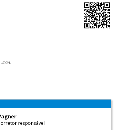
o imóvel
l
Vagner
Corretor responsável