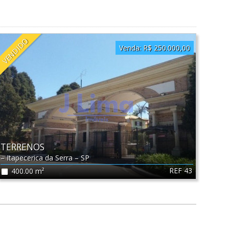
VENDIDO
Venda:
R$ 250.000,00
TERRENOS
–
Itapecerica da Serra
–
SP
REF 43
400.00 m²