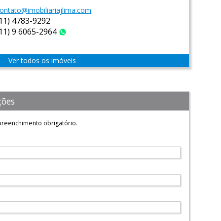
ontato@imobiliariajlima.com
(11) 4783-9292
(11) 9 6065-2964
WhatsApp
Ver todos os imóveis
ções
reenchimento obrigatório.