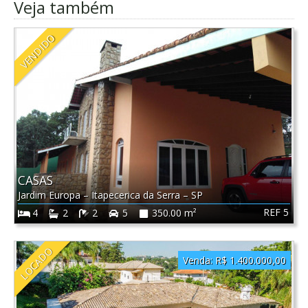
Veja também
VENDIDO
CASAS
Jardim Europa
–
Itapecerica da Serra
–
SP
REF 5
4
2
2
5
350.00 m²
LOCADO
Venda:
R$ 1.400.000,00