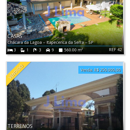
CASAS
Chácara da Lagoa
–
Itapecerica da Serra
–
SP
REF 42
3
1
3
9
560.00 m²
VENDIDO
Venda:
R$ 250.000,00
TERRENOS