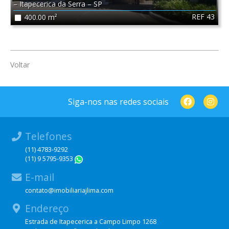
–
Itapecerica da Serra
–
SP
REF 43
400.00 m²
Voltar
Siga-nos nas redes sociais
Telefones
(11) 4783-9292
(11) 9 5795-9353
WhatsApp
E-mail
contato@imobiliariajlima.com
Endereço
Estrada de Itapecerica a Campo Limpo 1268