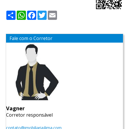
Share
WhatsApp
Facebook
Twitter
Email
Fale com o Corretor
Vagner
Corretor responsável
contato@imobiliariajlima.com