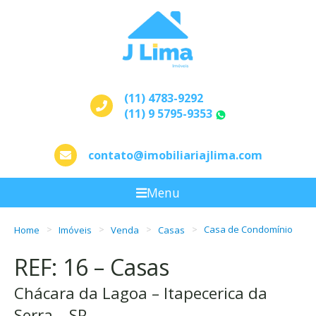
(11) 4783-9292
(11) 9 5795-9353
WhatsApp
contato@imobiliariajlima.com
Menu
Home
Imóveis
Venda
Casas
Casa de Condomínio
REF: 16 – Casas
Chácara da Lagoa – Itapecerica da
Serra – SP