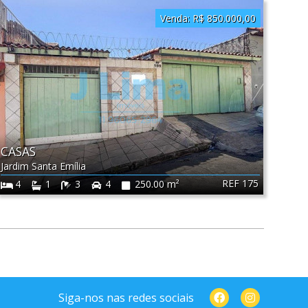
Venda:
R$ 850.000,00
CASAS
Jardim Santa Emília
REF 175
4
1
3
4
250.00 m²
Siga-nos nas redes sociais