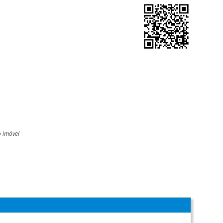
o imóvel
l