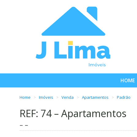
HOME
Home
Imóveis
Venda
Apartamentos
Padrão
REF: 74 – Apartamentos
– –