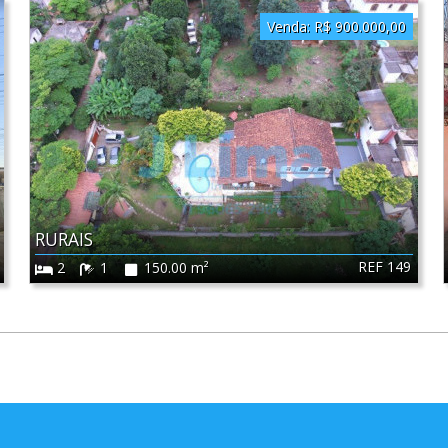
Venda:
R$ 900.000,00
RURAIS
REF 149
2
1
150.00 m²