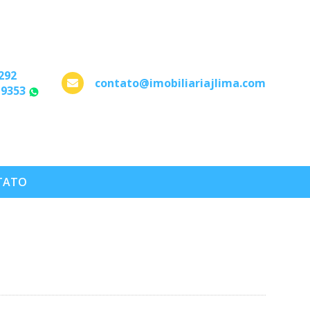
292
contato@imobiliariajlima.com
-9353
WhatsApp
TATO