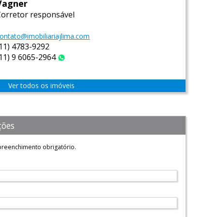
Vagner
Corretor responsável
ontato@imobiliariajlima.com
(11) 4783-9292
(11) 9 6065-2964
WhatsApp
Ver todos os imóveis
ções
reenchimento obrigatório.