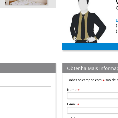
c
Obtenha Mais Informa
Todos os campos com
são de p
*
Nome
*
E-mail
*