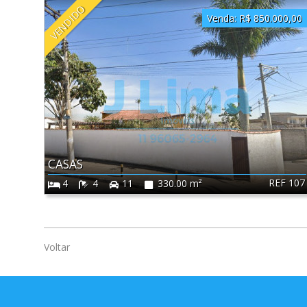
VENDIDO
Venda:
R$ 850.000,00
CASAS
REF 107
4
4
11
330.00 m²
Voltar