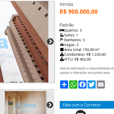
Venda
R$ 900.000,00
Padrão
Quartos: 3
Suítes: 1
Banheiros: 3
Vagas: 2
Área total: 150,00 m²
Condomínio: R$ 1.230,00
IPTU: R$ 402,00
Valores informados e disponibilidade d
sujeitos a alterações sem prévio aviso.
Share
WhatsApp
Facebook
Twitter
Emai
Fale com o Corretor