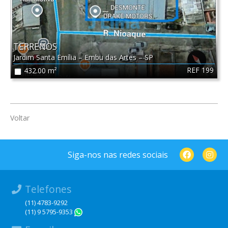
TERRENOS
Jardim Santa Emília
–
Embu das Artes
–
SP
REF 199
432.00 m²
Voltar
Siga-nos nas redes sociais
Telefones
(11) 4783-9292
(11) 9 5795-9353
WhatsApp