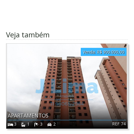
Veja também
Venda:
R$ 900.000,00
APARTAMENTOS
REF 74
3
1
3
2