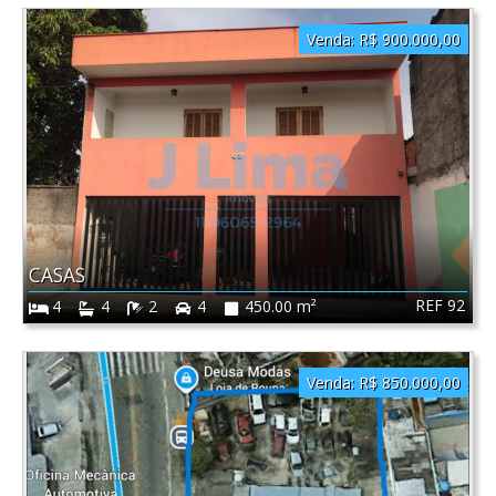
Venda:
R$ 900.000,00
CASAS
REF 92
4
4
2
4
450.00 m²
Venda:
R$ 850.000,00