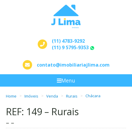
(11) 4783-9292
(11) 9 5795-9353
WhatsApp
contato@imobiliariajlima.com
Menu
Home
Imóveis
Venda
Rurais
Chácara
REF: 149 – Rurais
– –