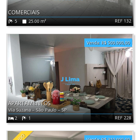
COMERCIAIS
REF 132
5
25.00 m²
Venda:
R$ 500.000,00
APARTAMENTOS
Vila Suzana
–
São Paulo
–
SP
REF 228
2
1
Venda:
R$ 310.000,00