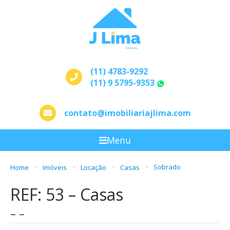
(11) 4783-9292
(11) 9 5795-9353
WhatsApp
contato@imobiliariajlima.com
Menu
Home
Imóveis
Locação
Casas
Sobrado
REF: 53 – Casas
– –