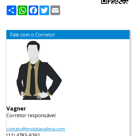
Share
WhatsApp
Facebook
Twitter
Email
Fale com o Corretor
Vagner
Corretor responsável
contato@imobiliariajlima.com
(11) 4783-9292