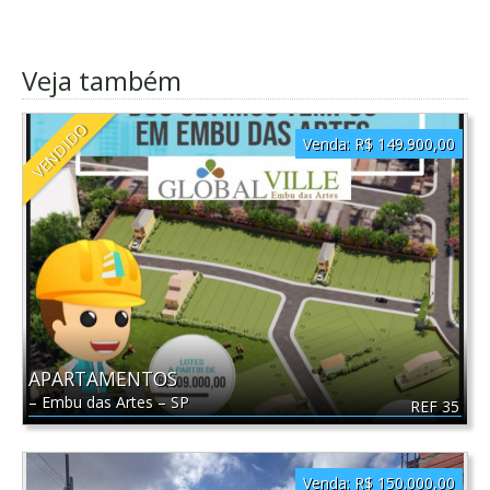
Veja também
VENDIDO
Venda:
R$ 149.900,00
APARTAMENTOS
–
Embu das Artes
–
SP
REF 35
Venda:
R$ 150.000,00