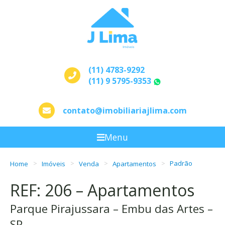
(11) 4783-9292
(11) 9 5795-9353
WhatsApp
contato@imobiliariajlima.com
Menu
Home
Imóveis
Venda
Apartamentos
Padrão
REF: 206 – Apartamentos
Parque Pirajussara – Embu das Artes –
SP