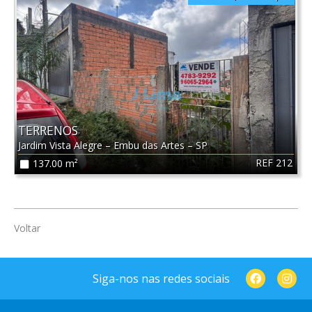
TERRENOS
Jardim Vista Alegre
–
Embu das Artes
–
SP
REF 212
137.00 m²
Voltar
Siga-nos nas redes sociais