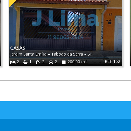
CASAS
Jardim Santa Emília
–
Taboão da Serra
–
SP
REF 162
2
1
2
2
200.00 m²