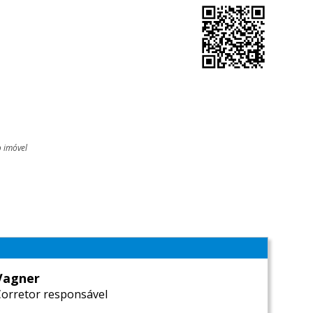
o imóvel
l
Vagner
Corretor responsável