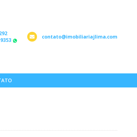
292
contato@imobiliariajlima.com
-9353
WhatsApp
TATO