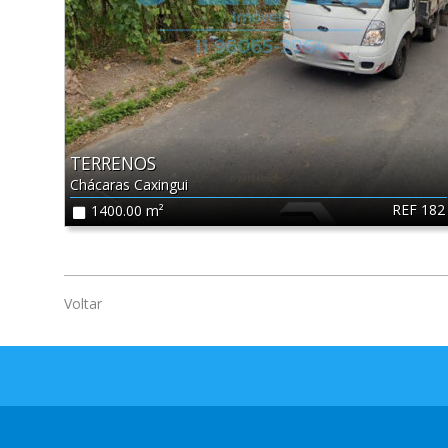
TERRENOS
Chácaras Caxingui
REF 182
1400.00 m²
Voltar