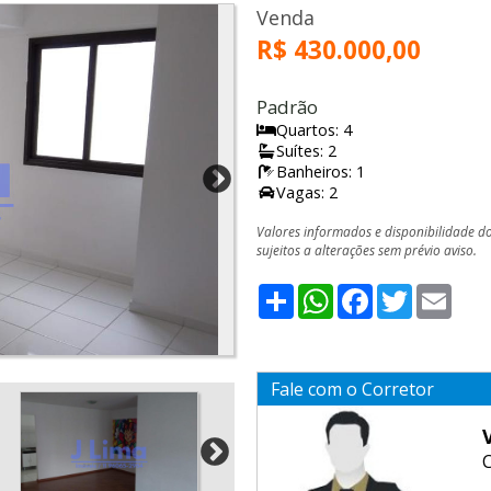
Venda
R$ 430.000,00
Padrão
Quartos: 4
Suítes: 2
Banheiros: 1
Vagas: 2
Valores informados e disponibilidade d
sujeitos a alterações sem prévio aviso.
Share
WhatsApp
Facebook
Twitter
Emai
Fale com o Corretor