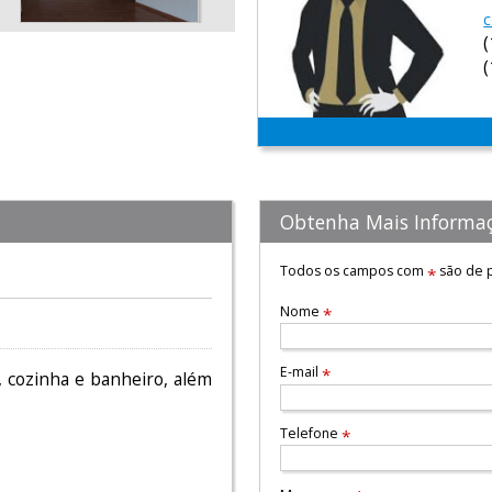
c
Obtenha Mais Informa
Todos os campos com
são de p
*
Nome
*
E-mail
*
, cozinha e banheiro, além
Telefone
*