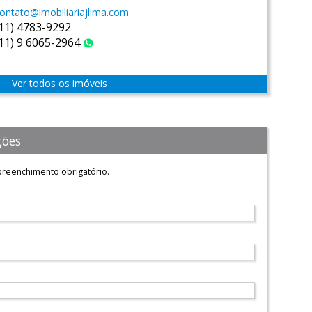
ontato@imobiliariajlima.com
(11) 4783-9292
(11) 9 6065-2964
WhatsApp
Ver todos os imóveis
ções
reenchimento obrigatório.