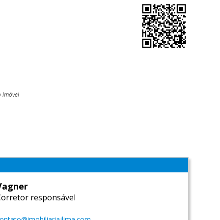
o imóvel
l
Vagner
Corretor responsável
ontato@imobiliariajlima.com