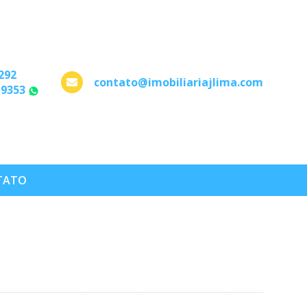
292
contato@imobiliariajlima.com
-9353
WhatsApp
TATO