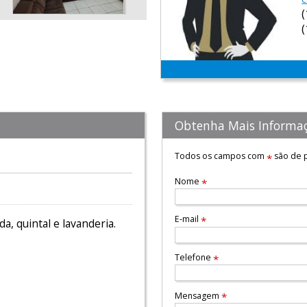
Obtenha Mais Informa
Todos os campos com
são de p
*
Nome
*
E-mail
*
a, quintal e lavanderia.
Telefone
*
Mensagem
*