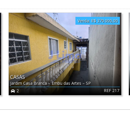
Venda:
R$ 370.000,00
CASAS
Jardim Casa Branca
–
Embu das Artes
–
SP
REF 217
2