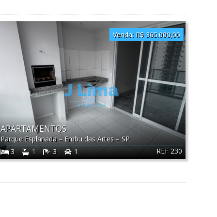
Venda:
R$ 365.000,00
APARTAMENTOS
Parque Esplanada
–
Embu das Artes
–
SP
REF 230
3
1
3
1