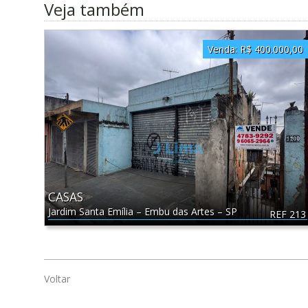
Veja também
Venda:
R$ 400.000,00
CASAS
Jardim Santa Emília
–
Embu das Artes
–
SP
REF 213
Voltar