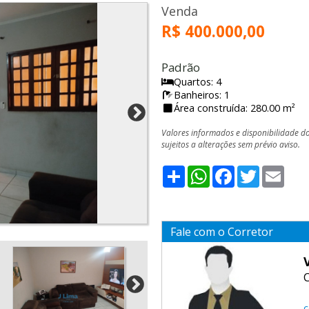
Venda
R$ 400.000,00
Padrão
Quartos: 4
Banheiros: 1
Área construída: 280.00 m²
Valores informados e disponibilidade d
sujeitos a alterações sem prévio aviso.
Share
WhatsApp
Facebook
Twitter
Emai
Fale com o Corretor
c