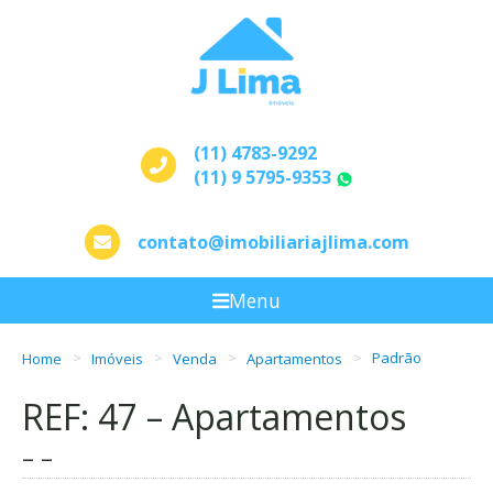
(11) 4783-9292
(11) 9 5795-9353
WhatsApp
contato@imobiliariajlima.com
Menu
Home
Imóveis
Venda
Apartamentos
Padrão
REF: 47 – Apartamentos
– –