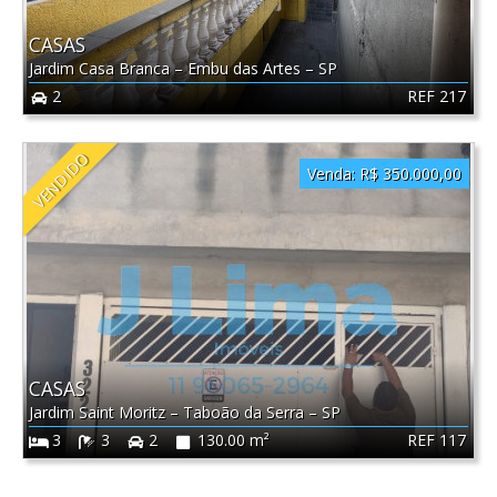
CASAS
Jardim Casa Branca
–
Embu das Artes
–
SP
REF 217
2
VENDIDO
Venda:
R$ 350.000,00
CASAS
Jardim Saint Moritz
–
Taboão da Serra
–
SP
REF 117
3
3
2
130.00 m²