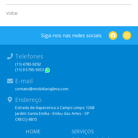
Voltar
Siga-nos nas redes sociais
Telefones
(11) 4783-9292
(11) 9 5795-9353
WhatsApp
E-mail
contato@imobiliariajlima.com
Endereço
Estrada de Itapecerica a Campo Limpo 1268
Jardim Santa Emília - Embu das Artes - SP
CRECI J-8815
HOME
SERVIÇOS