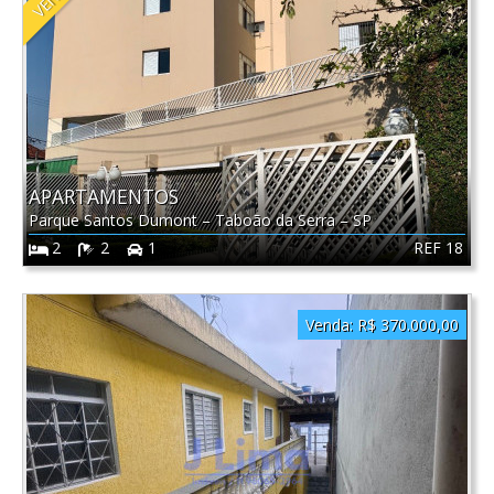
APARTAMENTOS
Parque Santos Dumont
–
Taboão da Serra
–
SP
REF 18
2
2
1
Venda:
R$ 370.000,00