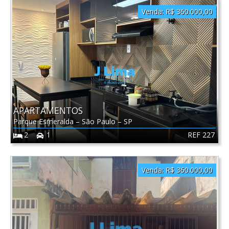
Venda:
R$ 360.000,00
APARTAMENTOS
Parque Esmeralda
–
São Paulo
–
SP
REF 227
2
1
Venda:
R$ 360.000,00