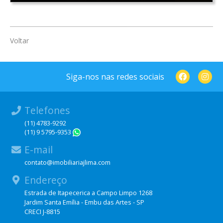
Voltar
Siga-nos nas redes sociais
Telefones
(11) 4783-9292
(11) 9 5795-9353
WhatsApp
E-mail
contato@imobiliariajlima.com
Endereço
Estrada de Itapecerica a Campo Limpo 1268
Jardim Santa Emília - Embu das Artes - SP
CRECI J-8815