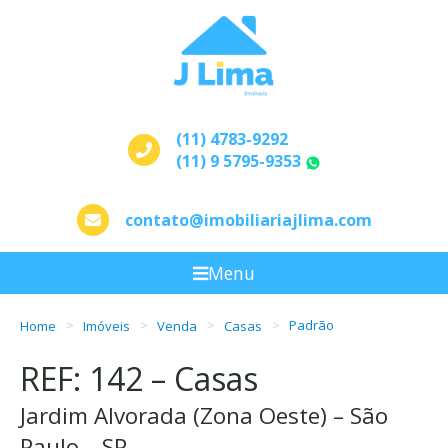
(11) 4783-9292
(11) 9 5795-9353
WhatsApp
contato@imobiliariajlima.com
Menu
Home
Imóveis
Venda
Casas
Padrão
REF: 142 – Casas
Jardim Alvorada (Zona Oeste) – São
Paulo – SP