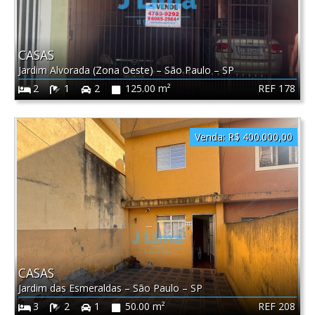
CASAS
Jardim Alvorada (Zona Oeste)
–
São Paulo
–
SP
REF 178
2
1
2
125.00 m²
Venda:
R$ 400.000,00
CASAS
Jardim das Esmeraldas
–
São Paulo
–
SP
REF 208
3
2
1
50.00 m²