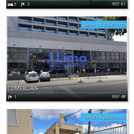
REF 61
5
3
Venda:
R$ 225.000,00
COMERCIAIS
REF 48
1
Venda:
R$ 220.000,00