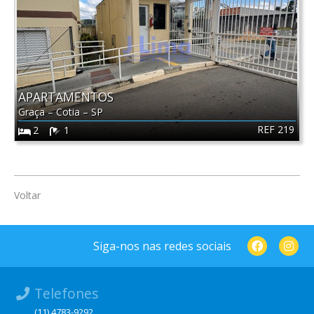
APARTAMENTOS
Graça
–
Cotia
–
SP
REF 219
2
1
Voltar
Siga-nos nas redes sociais
Telefones
(11) 4783-9292