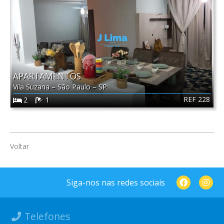
APARTAMENTOS
Vila Suzana
–
São Paulo
–
SP
REF 228
2
1
Voltar
Siga-nos nas redes sociais
Telefones