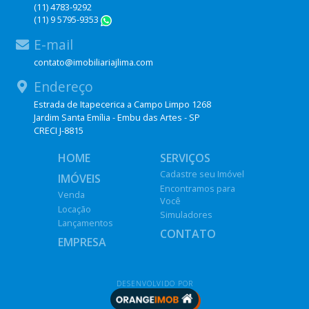
(11) 4783-9292
(11) 9 5795-9353
WhatsApp
E-mail
contato@imobiliariajlima.com
Endereço
Estrada de Itapecerica a Campo Limpo 1268
Jardim Santa Emília - Embu das Artes - SP
CRECI J-8815
HOME
SERVIÇOS
Cadastre seu Imóvel
IMÓVEIS
Encontramos para
Venda
Você
Locação
Simuladores
Lançamentos
CONTATO
EMPRESA
DESENVOLVIDO POR