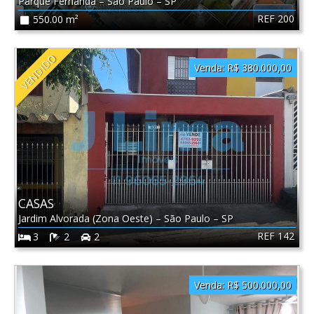
Parque Fernanda
–
São Paulo
–
SP
REF 200
550.00 m²
VENDIDO
Venda:
R$ 380.000,00
CASAS
Jardim Alvorada (Zona Oeste)
–
São Paulo
–
SP
REF 142
3
2
2
Venda:
R$ 500.000,00