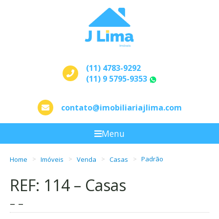
(11) 4783-9292
(11) 9 5795-9353
WhatsApp
contato@imobiliariajlima.com
Menu
Home
Imóveis
Venda
Casas
Padrão
REF: 114 – Casas
– –