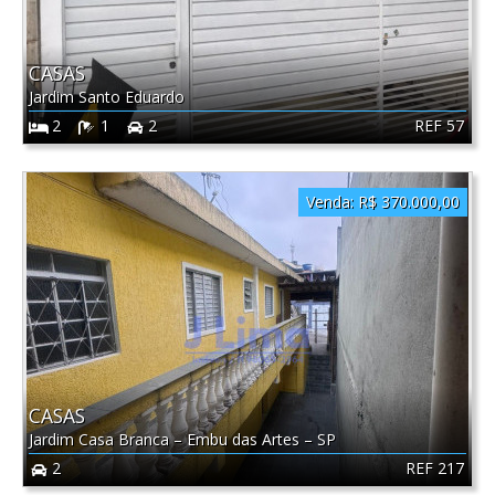
CASAS
Jardim Santo Eduardo
REF 57
2
1
2
Venda:
R$ 370.000,00
CASAS
Jardim Casa Branca
–
Embu das Artes
–
SP
REF 217
2