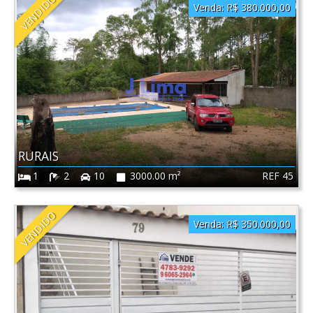
VENDIDO
Venda:
R$ 380.000,00
RURAIS
REF 45
1
2
10
3000.00 m²
VENDIDO
Venda:
R$ 350.000,00