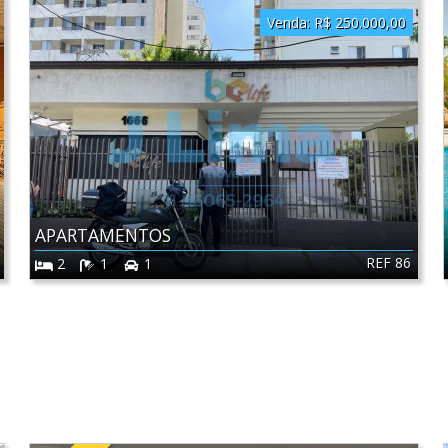
Venda:
R$ 250.000,00
APARTAMENTOS
REF 86
2
1
1