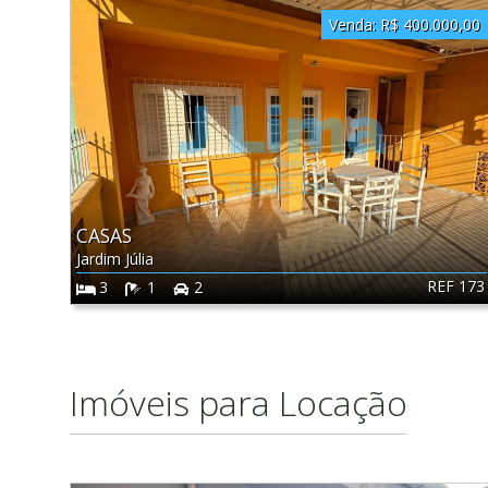
Venda:
R$ 400.000,00
CASAS
Jardim Júlia
REF 173
3
1
2
Imóveis para Locação