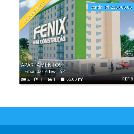
LANÇAMENTO
Venda:
R$ 233.000,00
APARTAMENTOS
–
Embu das Artes
–
SP
REF 8
2
1
1
65.00 m²