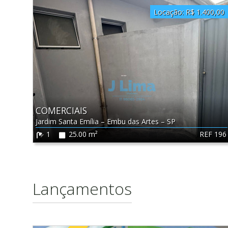
Locação:
R$ 1.400,00
COMERCIAIS
Jardim Santa Emília
–
Embu das Artes
–
SP
REF 196
1
25.00 m²
Lançamentos