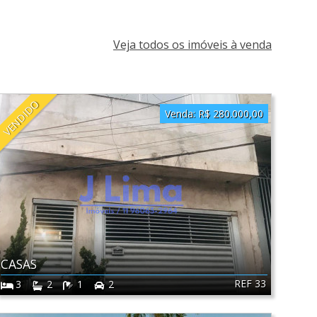
Veja todos os imóveis à venda
VENDIDO
Venda:
R$ 280.000,00
CASAS
REF 33
3
2
1
2