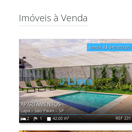
Imóveis à Venda
Venda:
R$ 340.000,00
APARTAMENTOS
Lapa
–
São Paulo
–
SP
REF 231
2
1
42.00 m²