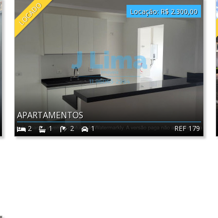
LOCADO
Locação:
R$ 2.300,00
APARTAMENTOS
REF 179
2
1
2
1