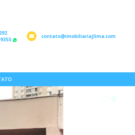
292
contato@imobiliariajlima.com
-9353
WhatsApp
TATO
•
•