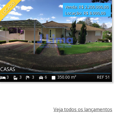
LOCADO
Venda:
R$ 2.200.000,00
Locação:
R$ 8.000,00
CASAS
REF 51
3
3
3
6
350.00 m²
Veja todos os lançamentos