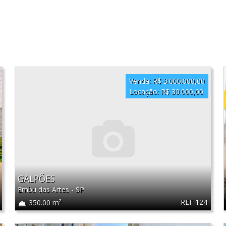
Venda:
R$ 3.000.000,00
Locação:
R$ 30.000,00
GALPÕES
Embu das Artes - SP
REF 124
350.00 m²