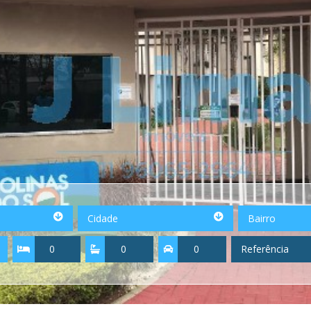
Cidade
Bairro
Cidade
Bairro
Quartos
Suítes
Vagas
Referência