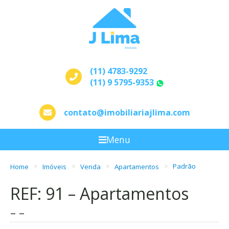
(11) 4783-9292
(11) 9 5795-9353
WhatsApp
contato@imobiliariajlima.com
Menu
Home
Imóveis
Venda
Apartamentos
Padrão
REF: 91 – Apartamentos
– –