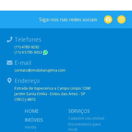
Siga-nos nas redes sociais
Telefones
(11) 4783-9292
(11) 9 5795-9353
WhatsApp
E-mail
contato@imobiliariajlima.com
Endereço
Estrada de Itapecerica a Campo Limpo 1268
Jardim Santa Emília - Embu das Artes - SP
CRECI J-8815
HOME
SERVIÇOS
Cadastre seu Imóvel
IMÓVEIS
Encontramos para
Venda
Você