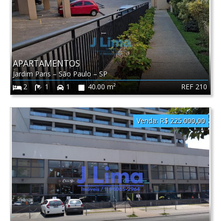
APARTAMENTOS
Jardim Paris
–
São Paulo
–
SP
REF 210
2
1
1
40.00 m²
Venda:
R$ 225.000,00