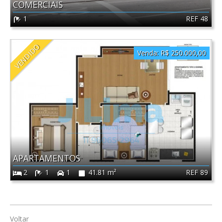
COMERCIAIS
REF 48
1
VENDIDO
Venda:
R$ 250.000,00
APARTAMENTOS
REF 89
2
1
1
41.81 m²
Voltar