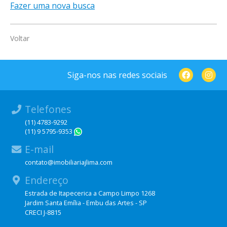
Fazer uma nova busca
Voltar
Siga-nos nas redes sociais
Telefones
(11) 4783-9292
(11) 9 5795-9353
WhatsApp
E-mail
contato@imobiliariajlima.com
Endereço
Estrada de Itapecerica a Campo Limpo 1268
Jardim Santa Emília - Embu das Artes - SP
CRECI J-8815