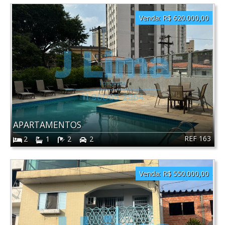
Venda:
R$ 620.000,00
APARTAMENTOS
REF 163
2
1
2
2
Venda:
R$ 550.000,00