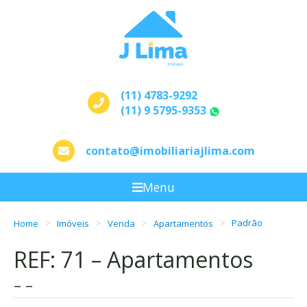
(11) 4783-9292
(11) 9 5795-9353
WhatsApp
contato@imobiliariajlima.com
Menu
Home
Imóveis
Venda
Apartamentos
Padrão
REF: 71 – Apartamentos
– –