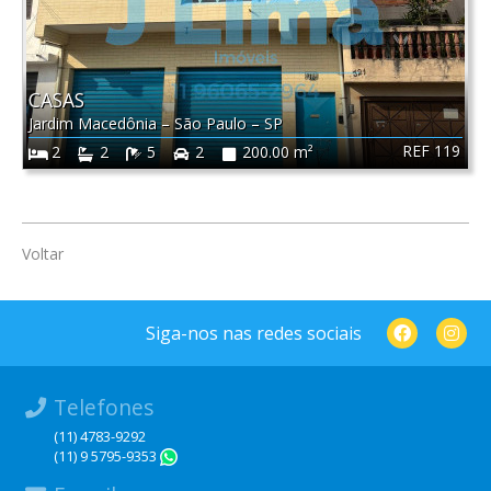
CASAS
Jardim Macedônia
–
São Paulo
–
SP
REF 119
2
2
5
2
200.00 m²
Voltar
Siga-nos nas redes sociais
Telefones
(11) 4783-9292
(11) 9 5795-9353
WhatsApp