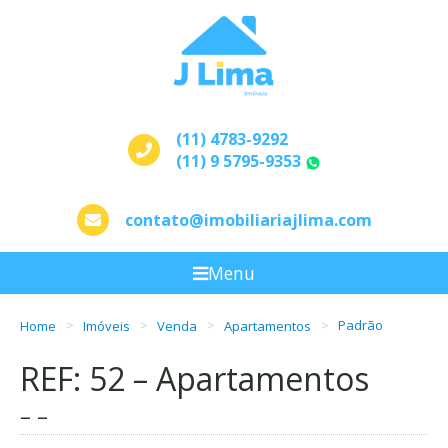
(11) 4783-9292
(11) 9 5795-9353
WhatsApp
contato@imobiliariajlima.com
Menu
Home
Imóveis
Venda
Apartamentos
Padrão
REF: 52 – Apartamentos
– –