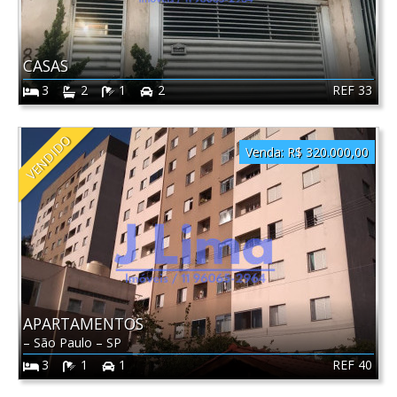
CASAS
REF 33
3
2
1
2
VENDIDO
Venda:
R$ 320.000,00
APARTAMENTOS
–
São Paulo
–
SP
REF 40
3
1
1