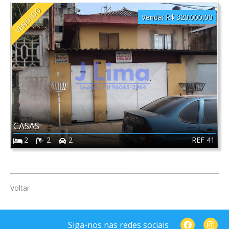
VENDIDO
Venda:
R$ 320.000,00
CASAS
REF 41
2
2
2
Voltar
Siga-nos nas redes sociais