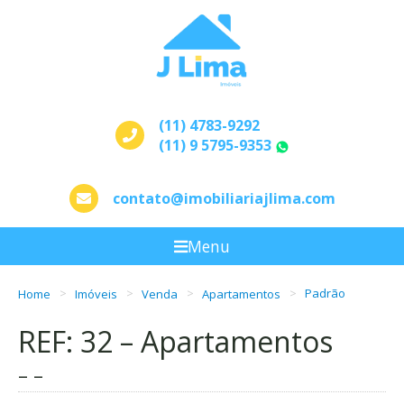
(11) 4783-9292
(11) 9 5795-9353
WhatsApp
contato@imobiliariajlima.com
Menu
Home
Imóveis
Venda
Apartamentos
Padrão
REF: 32 – Apartamentos
– –