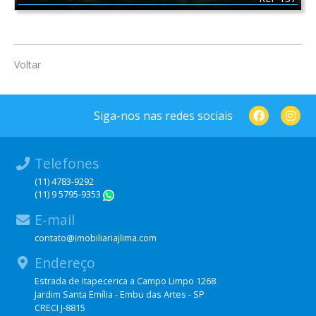
Voltar
Siga-nos nas redes sociais
Telefones
(11) 4783-9292
(11) 9 5795-9353
WhatsApp
E-mail
contato@imobiliariajlima.com
Endereço
Estrada de Itapecerica a Campo Limpo 1268
Jardim Santa Emília - Embu das Artes - SP
CRECI J-8815