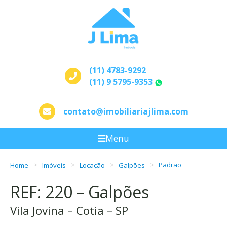
(11) 4783-9292
(11) 9 5795-9353
WhatsApp
contato@imobiliariajlima.com
Menu
Home
Imóveis
Locação
Galpões
Padrão
REF: 220 – Galpões
Vila Jovina – Cotia – SP