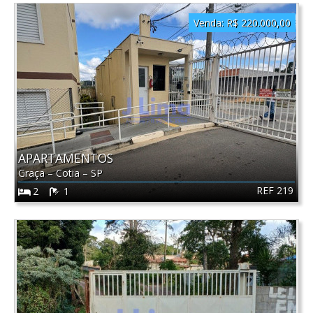
Venda:
R$ 220.000,00
APARTAMENTOS
Graça
–
Cotia
–
SP
REF 219
2
1