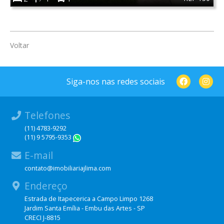
Voltar
Siga-nos nas redes sociais
Telefones
(11) 4783-9292
(11) 9 5795-9353
WhatsApp
E-mail
contato@imobiliariajlima.com
Endereço
Estrada de Itapecerica a Campo Limpo 1268
Jardim Santa Emília - Embu das Artes - SP
CRECI J-8815