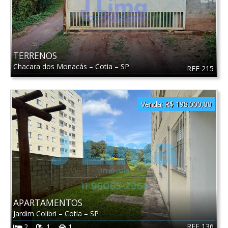
TERRENOS
Chacara dos Monacás
–
Cotia
–
SP
REF 215
Venda:
R$ 198.000,00
APARTAMENTOS
Jardim Colibri
–
Cotia
–
SP
REF 136
2
1
1