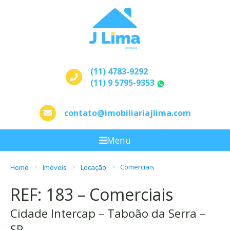
(11) 4783-9292
(11) 9 5795-9353
WhatsApp
contato@imobiliariajlima.com
Menu
Home
Imóveis
Locação
Comerciais
REF: 183 – Comerciais
Cidade Intercap – Taboão da Serra –
SP