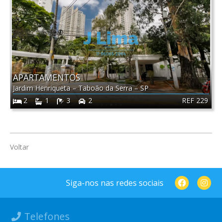
APARTAMENTOS
Jardim Henriqueta
–
Taboão da Serra
–
SP
REF 229
2
1
3
2
Voltar
Siga-nos nas redes sociais
Telefones