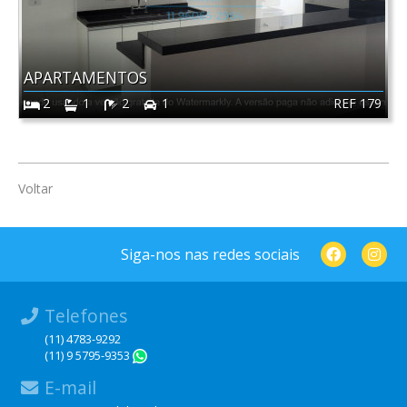
APARTAMENTOS
REF 179
2
1
2
1
Voltar
Siga-nos nas redes sociais
Telefones
(11) 4783-9292
(11) 9 5795-9353
WhatsApp
E-mail