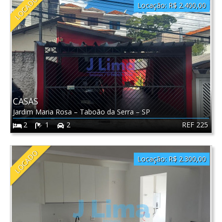
LOCADO
Locação:
R$ 2.400,00
CASAS
Jardim Maria Rosa
–
Taboão da Serra
–
SP
REF 225
2
1
2
LOCADO
Locação:
R$ 2.300,00