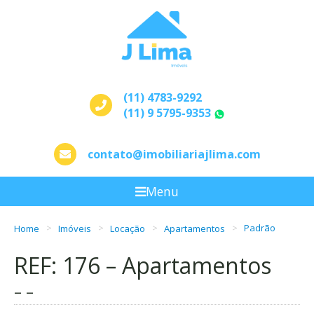
(11) 4783-9292
(11) 9 5795-9353
WhatsApp
contato@imobiliariajlima.com
Menu
Home
Imóveis
Locação
Apartamentos
Padrão
REF: 176 – Apartamentos
– –