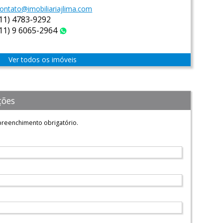
ontato@imobiliariajlima.com
(11) 4783-9292
(11) 9 6065-2964
WhatsApp
Ver todos os imóveis
ções
reenchimento obrigatório.