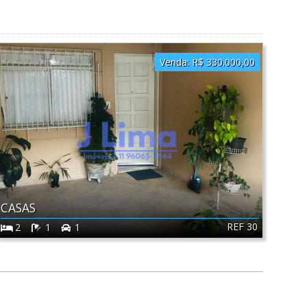
Venda:
R$ 330.000,00
CASAS
REF 30
2
1
1