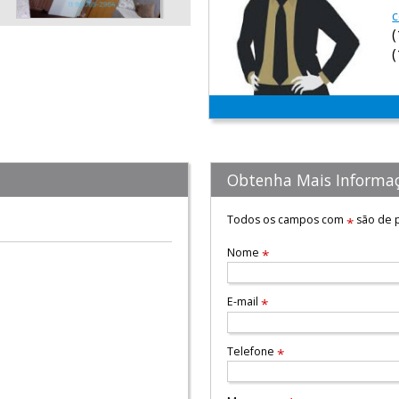
c
Obtenha Mais Informa
Todos os campos com
são de p
*
Nome
*
E-mail
*
Telefone
*