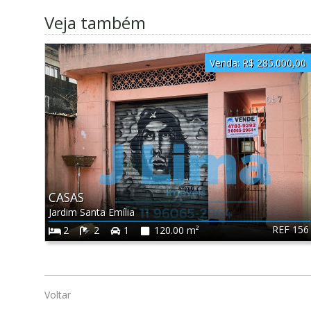
Veja também
Venda:
R$ 285.000,00
CASAS
Jardim Santa Emília
REF 156
2
2
1
120.00 m²
Voltar