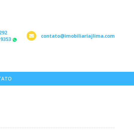
292
contato@imobiliariajlima.com
-9353
WhatsApp
TATO