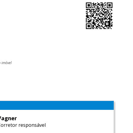
o imóvel
l
Vagner
Corretor responsável