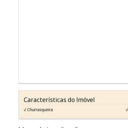
Características do Imóvel
√ Churrasqueira
√