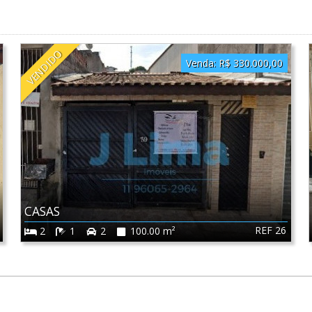
VENDIDO
Venda:
R$ 330.000,00
CASAS
REF 26
2
1
2
100.00 m²