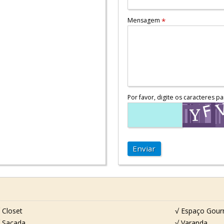
Mensagem
*
Por favor, digite os caracteres pa
Enviar
 Closet
√ Espaço Gou
 Sacada
√ Varanda