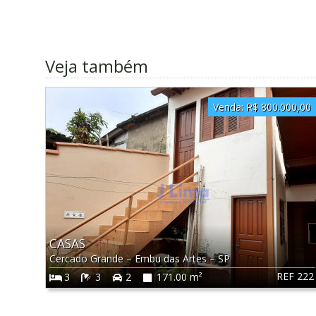
Veja também
Venda:
R$ 800.000,00
CASAS
Cercado Grande
–
Embu das Artes
–
SP
REF 222
3
3
2
171.00 m²