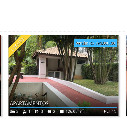
LOCADO
Venda:
R$ 790.000,00
APARTAMENTOS
REF 19
3
1
3
2
126.00 m²