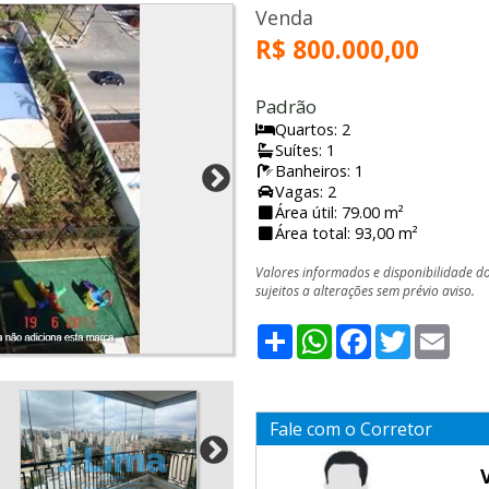
Venda
R$ 800.000,00
Padrão
Quartos: 2
Suítes: 1
Banheiros: 1
Vagas: 2
Área útil: 79.00 m²
Área total: 93,00 m²
Valores informados e disponibilidade d
sujeitos a alterações sem prévio aviso.
Share
WhatsApp
Facebook
Twitter
Emai
Fale com o Corretor