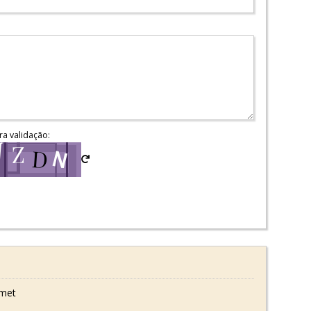
ra validação:
rmet