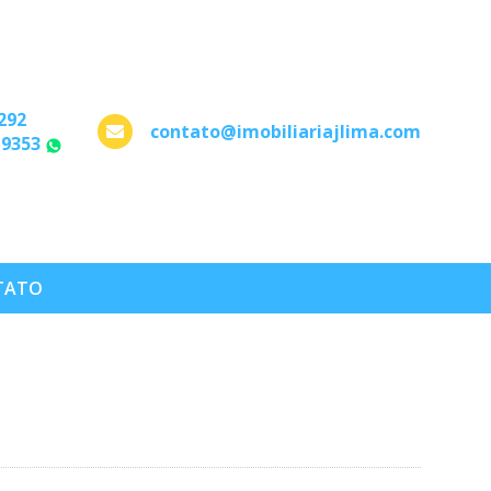
292
contato@imobiliariajlima.com
-9353
WhatsApp
TATO