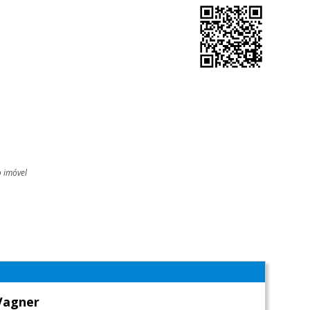
o imóvel
l
Vagner