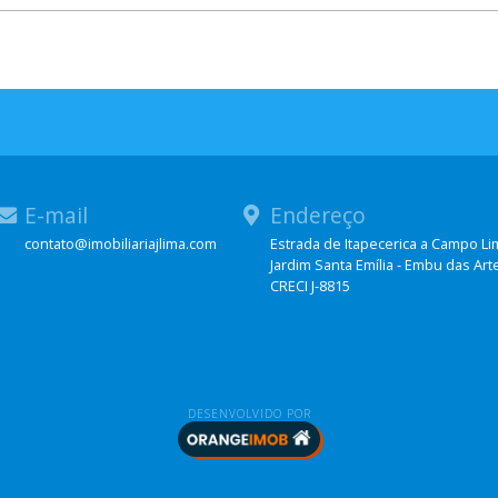
E-mail
Endereço
contato@imobiliariajlima.com
Estrada de Itapecerica a Campo L
Jardim Santa Emília - Embu das Art
hatsApp
CRECI J-8815
DESENVOLVIDO POR