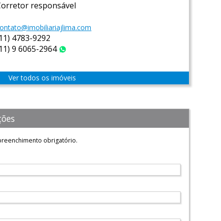
Corretor responsável
ontato@imobiliariajlima.com
(11) 4783-9292
(11) 9 6065-2964
WhatsApp
Ver todos os imóveis
ções
reenchimento obrigatório.