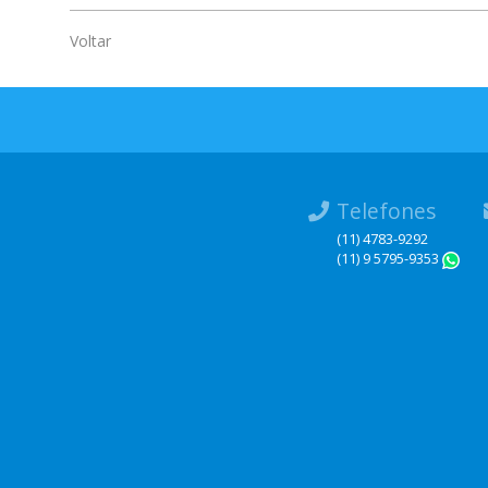
Voltar
Telefones
(11) 4783-9292
(11) 9 5795-9353
W