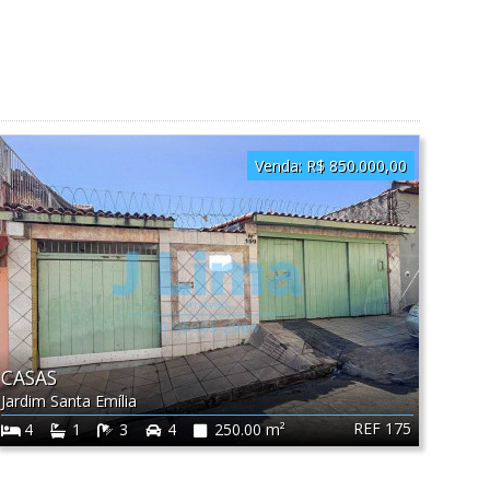
Venda:
R$ 850.000,00
CASAS
Jardim Santa Emília
REF 175
4
1
3
4
250.00 m²