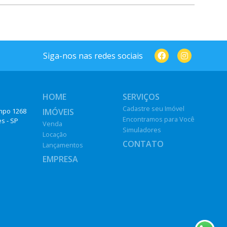
Siga-nos nas redes sociais
HOME
SERVIÇOS
Cadastre seu Imóvel
IMÓVEIS
impo 1268
Encontramos para Você
es - SP
Venda
Simuladores
Locação
CONTATO
Lançamentos
EMPRESA